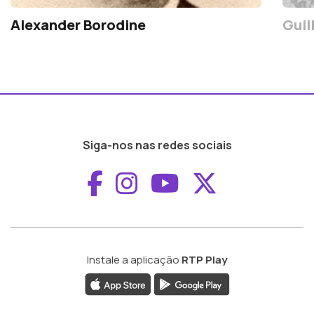
Alexander Borodine
Guil
Siga-nos nas redes sociais
Aceder ao Faceboo
Aceder ao Inst
Aceder ao 
Aceder a
Instale a aplicação
RTP Play