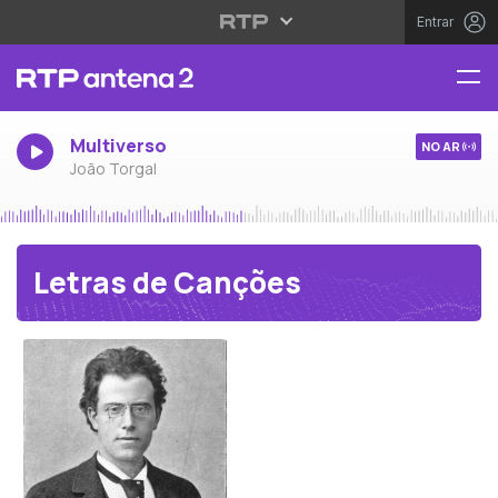
Entrar
Multiverso
NO AR
João Torgal
Letras de Canções