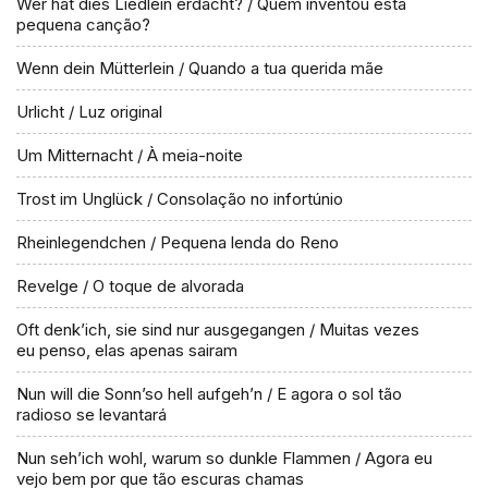
Wer hat dies Liedlein erdacht? / Quem inventou esta
pequena canção?
Wenn dein Mütterlein / Quando a tua querida mãe
Urlicht / Luz original
Um Mitternacht / À meia-noite
Trost im Unglück / Consolação no infortúnio
Rheinlegendchen / Pequena lenda do Reno
Revelge / O toque de alvorada
Oft denk’ich, sie sind nur ausgegangen / Muitas vezes
eu penso, elas apenas sairam
Nun will die Sonn’so hell aufgeh’n / E agora o sol tão
radioso se levantará
Nun seh’ich wohl, warum so dunkle Flammen / Agora eu
vejo bem por que tão escuras chamas