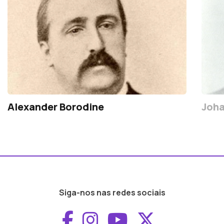
Alexander Borodine
Joha
Siga-nos nas redes sociais
Aceder ao Faceboo
Aceder ao Inst
Aceder ao 
Aceder a