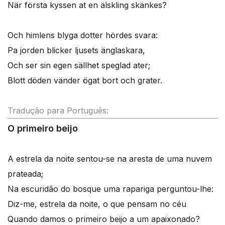
När första kyssen at en älskling skänkes?
Och himlens blyga dotter hördes svara:
Pa jorden blicker ljusets änglaskara,
Och ser sin egen sällhet speglad ater;
Blott döden vänder ögat bort och grater.
Tradução para Português:
O primeiro beijo
A estrela da noite sentou-se na aresta de uma nuvem
prateada;
Na escuridão do bosque uma rapariga perguntou-lhe:
Diz-me, estrela da noite, o que pensam no céu
Quando damos o primeiro beijo a um apaixonado?