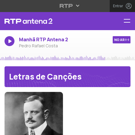
Entrar
Manhã RTP Antena 2
NO AR
Pedro Rafael Costa
Letras de Canções