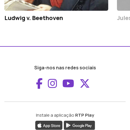
Ludwig v. Beethoven
Jule
Siga-nos nas redes sociais
Aceder ao Faceboo
Aceder ao Inst
Aceder ao 
Aceder a
Instale a aplicação
RTP Play