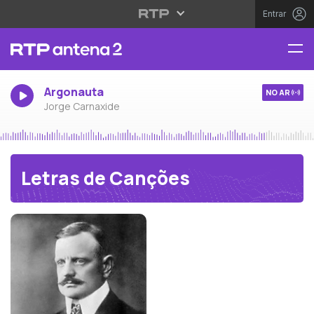
Entrar
Argonauta
NO AR
Jorge Carnaxide
Letras de Canções