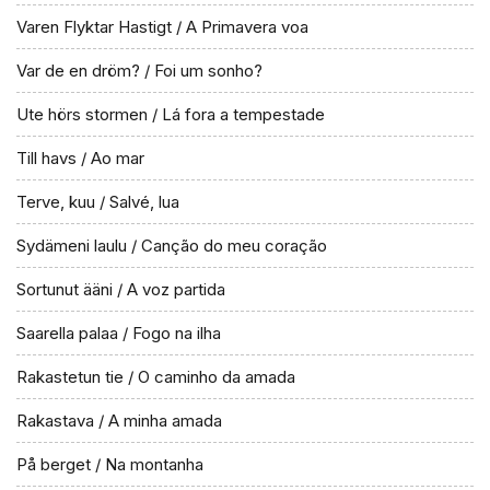
Varen Flyktar Hastigt / A Primavera voa
Var de en dröm? / Foi um sonho?
Ute hörs stormen / Lá fora a tempestade
Till havs / Ao mar
Terve, kuu / Salvé, lua
Sydämeni laulu / Canção do meu coração
Sortunut ääni / A voz partida
Saarella palaa / Fogo na ilha
Rakastetun tie / O caminho da amada
Rakastava / A minha amada
På berget / Na montanha