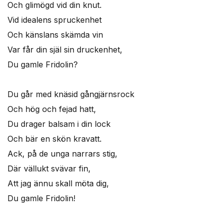
Och glimögd vid din knut.
Vid idealens spruckenhet
Och känslans skämda vin
Var får din själ sin druckenhet,
Du gamle Fridolin?
Du går med knäsid gångjärnsrock
Och hög och fejad hatt,
Du drager balsam i din lock
Och bär en skön kravatt.
Ack, på de unga narrars stig,
Där vällukt svävar fin,
Att jag ännu skall möta dig,
Du gamle Fridolin!