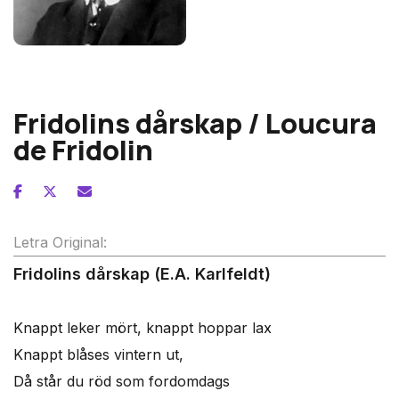
Jean Sibelius
Fridolins dårskap / Loucura
de Fridolin
Letra Original:
Fridolins dårskap (E.A. Karlfeldt)
Knappt leker mört, knappt hoppar lax
Knappt blåses vintern ut,
Då står du röd som fordomdags