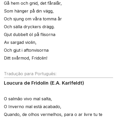
Gå hem och gnid, det fåralår,
Som hänger på din vägg,
Och sjung om våra tomma år
Och sälla dryckers drägg.
Gjut dubbelt öl på flisorna
Av sargad violin,
Och gjut i aftonvisorna
Ditt svårmod, Fridolin!
Tradução para Português:
Loucura de Fridolin (E.A. Karlfeldt)
O salmão vivo mal salta,
O Inverno mal está acabado,
Quando, de olhos vermelhos, para o ar livre tu te