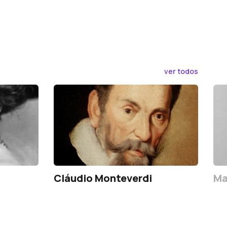
ver todos
Cláudio Monteverdi
Ma