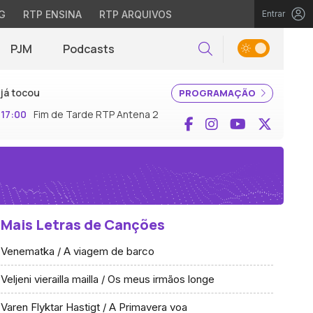
G
RTP ENSINA
RTP ARQUIVOS
Entrar
PJM
Podcasts
Pesquisar
já tocou
PROGRAMAÇÃO
17:00
Fim de Tarde RTP Antena 2
Facebook
Instagram
YouTube
X (Twi
Mais Letras de Canções
Venematka / A viagem de barco
Veljeni vierailla mailla / Os meus irmãos longe
Varen Flyktar Hastigt / A Primavera voa