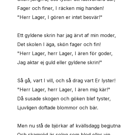
Fager och finer, I räcken mig handen!
"Herr Lager, I gören er intet besvär!"
Ett gyldene skrin har jag ärvt af min moder,
Det skolen I äga, skön fager och fin!
"Herr Lager, herr Lager, I ären för goder,
Jag aktar ej guld eller gyldene skrin!"
Så gå, vart I vill, och så drag vart Er lyster!
"Herr Lager, herr Lager, I ären mig kär!"
Då susade skogen och göken blef tyster,
Ljuvligen doftade blommor och bär.
Men nu stå de björkar af kvällsdagg begjutna
Och skamröd är solen som blod eller vin.