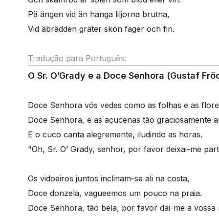
Pä ängen vid än hänga liljorna brutna,
Vid äbrädden gräter skön fager och fin.
Tradução para Português:
O Sr. O’Grady e a Doce Senhora (Gustaf Frö
Doce Senhora vós vedes como as folhas e as flore
Doce Senhora, e as açucenas tão graciosamente 
E o cuco canta alegremente, iludindo as horas.
"Oh, Sr. O’ Grady, senhor, por favor deixai-me parti
Os vidoeiros juntos inclinam-se ali na costa,
Doce donzela, vagueemos um pouco na praia.
Doce Senhora, tão bela, por favor dai-me a vossa