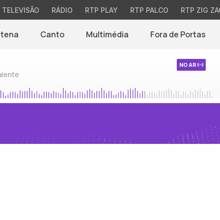
TELEVISÃO
RÁDIO
RTP PLAY
RTP PALCO
RTP ZIG ZA
ntena
Canto
Multimédia
Fora de Portas
NO AR
alente