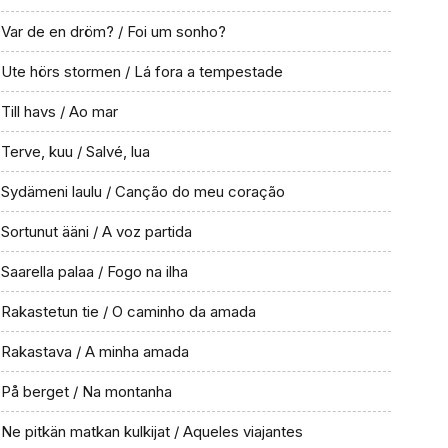
Var de en dröm? / Foi um sonho?
Ute hörs stormen / Lá fora a tempestade
Till havs / Ao mar
Terve, kuu / Salvé, lua
Sydämeni laulu / Canção do meu coração
Sortunut ääni / A voz partida
Saarella palaa / Fogo na ilha
Rakastetun tie / O caminho da amada
Rakastava / A minha amada
På berget / Na montanha
Ne pitkän matkan kulkijat / Aqueles viajantes