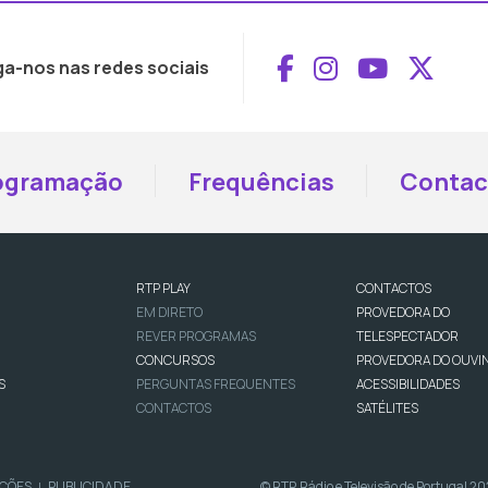
Aceder ao Face
Aceder ao I
Aceder 
Aced
ga-nos nas redes sociais
ogramação
Frequências
Contac
RTP PLAY
CONTACTOS
EM DIRETO
PROVEDORA DO
REVER PROGRAMAS
TELESPECTADOR
CONCURSOS
PROVEDORA DO OUVI
S
PERGUNTAS FREQUENTES
ACESSIBILIDADES
CONTACTOS
SATÉLITES
IÇÕES
PUBLICIDADE
© RTP, Rádio e Televisão de Portugal 2
|