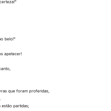
certeza!"
o belo!"
os apetecer!
canto,
vras que foram proferidas,
,
 estão partidas;