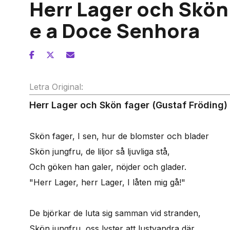
Herr Lager och Skön 
e a Doce Senhora
Letra Original:
Herr Lager och Skön fager (Gustaf Fröding)
Skön fager, I sen, hur de blomster och blader
Skön jungfru, de liljor så ljuvliga stå,
Och göken han galer, nöjder och glader.
"Herr Lager, herr Lager, I låten mig gå!"
De björkar de luta sig samman vid stranden,
Skön jungfru, oss lyster att lustvandra där,