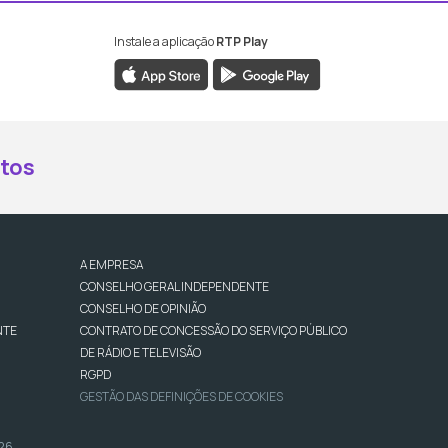
Instale a aplicação
RTP Play
book da RTP Antena 2
nstagram da RTP Antena 2
ao YouTube da RTP Antena 2
er ao X da RTP Antena 2
tos
A EMPRESA
CONSELHO GERAL INDEPENDENTE
CONSELHO DE OPINIÃO
NTE
CONTRATO DE CONCESSÃO DO SERVIÇO PÚBLICO
DE RÁDIO E TELEVISÃO
RGPD
GESTÃO DAS DEFINIÇÕES DE COOKIES
026