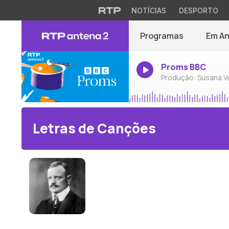
NOTÍCIAS
DESPORTO
Programas
Em A
Proms BBC
Produção: Susana V
Letras de Canções
Jean Sibelius