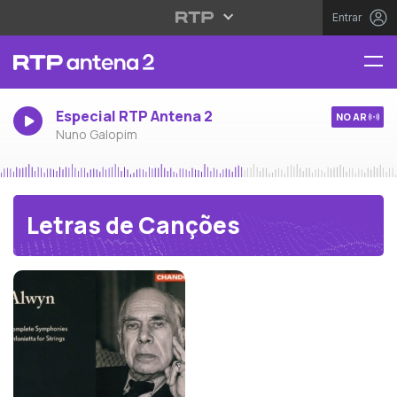
Entrar
Especial RTP Antena 2
NO AR
Nuno Galopim
Letras de Canções