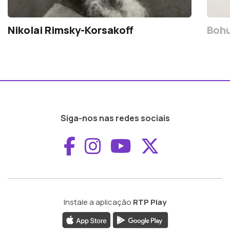
Nikolai Rimsky-Korsakoff
Bohu
Siga-nos nas redes sociais
Aceder ao Faceboo
Aceder ao Inst
Aceder ao 
Aceder a
Instale a aplicação
RTP Play