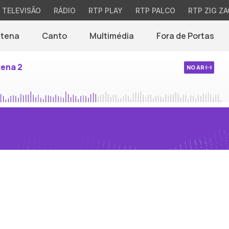
TELEVISÃO
RÁDIO
RTP PLAY
RTP PALCO
RTP ZIG ZA
ntena
Canto
Multimédia
Fora de Portas
tena 2
NO AR