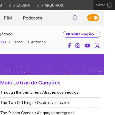
G
RTP ENSINA
RTP ARQUIVOS
Entrar
PJM
Podcasts
Pesquisar
já tocou
PROGRAMAÇÃO
13:00
Tarde RTP Antena 2
Facebook
Instagram
YouTube
X (Twi
Mais Letras de Canções
Through the centuries / Através dos séculos
The Two Old Kings / Os dois velhos reis
The Pilgrim Cranes / As garças peregrinas