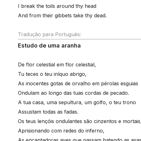
I break the toils around thy head
And from their gibbets take thy dead.
Tradução para Português:
Estudo de uma aranha
De flor celestial em flor celestial,
Tu teces o teu iníquo abrigo,
As inocentes gotas de orvalho em pérolas esguias
Ondulam ao longo das tuas cordas de pecado.
A tua casa, uma sepultura, um golfo, o teu trono
Assustam todas as fadas.
Os teus lençóis ondulantes são cinzentos e mortais
Aprisionando com redes do inferno,
As encantadoras aves que passam batendo as asas