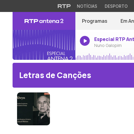
NOTÍCIAS
DESPORTO
Programas
Em A
Especial RTP An
Nuno Galopim
Letras de Canções
William Alwyn