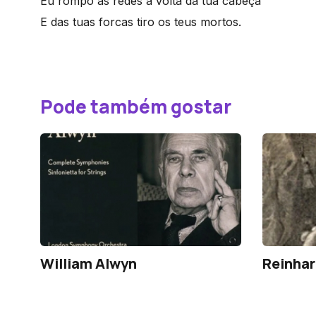
Eu rompo as redes à volta da tua cabeça
E das tuas forcas tiro os teus mortos.
Pode também gostar
William Alwyn
Reinhar