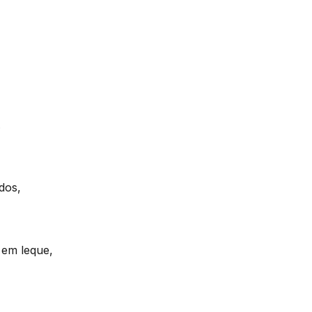
.
dos,
 em leque,