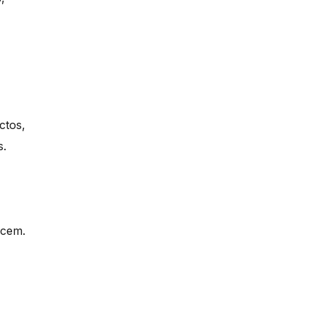
ctos,
s.
rcem.