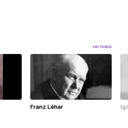
ver todos
Franz Léhar
Ig