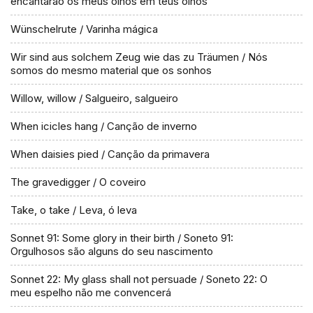
encantarão os meus olhos em teus olhos
Wünschelrute / Varinha mágica
Wir sind aus solchem Zeug wie das zu Träumen / Nós
somos do mesmo material que os sonhos
Willow, willow / Salgueiro, salgueiro
When icicles hang / Canção de inverno
When daisies pied / Canção da primavera
The gravedigger / O coveiro
Take, o take / Leva, ó leva
Sonnet 91: Some glory in their birth / Soneto 91:
Orgulhosos são alguns do seu nascimento
Sonnet 22: My glass shall not persuade / Soneto 22: O
meu espelho não me convencerá