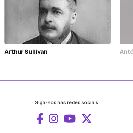
Arthur Sullivan
Antó
Siga-nos nas redes sociais
Aceder ao Faceboo
Aceder ao Inst
Aceder ao 
Aceder a