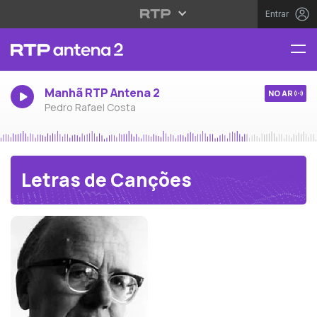
Entrar
Manhã RTP Antena 2
NO AR
Pedro Rafael Costa
Letras de Canções