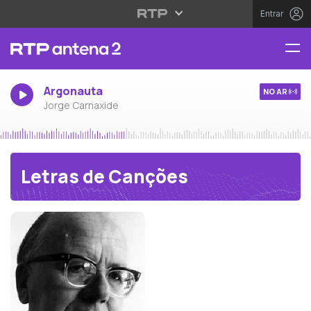
Entrar
Argonauta
NO AR
Jorge Carnaxide
Letras de Canções