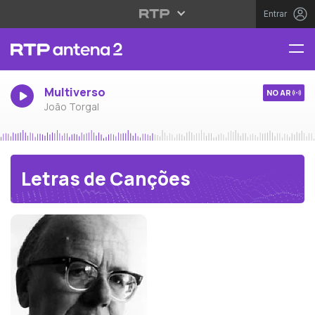
Entrar
Multiverso
NO AR
João Torgal
Letras de Canções