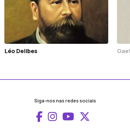
Léo Delibes
Gaet
Siga-nos nas redes sociais
Aceder ao Faceboo
Aceder ao Inst
Aceder ao 
Aceder a