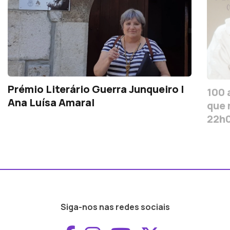
Prémio Literário Guerra Junqueiro |
100 
Ana Luísa Amaral
que 
22h
Siga-nos nas redes sociais