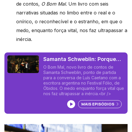
de contos,
O Bom Mal
. Um livro com seis
narrativas situadas no limbo entre o real e o
onírico, o reconhecível e o estranho, em que o
medo, enquanto força vital, nos faz ultrapassar a
inércia.
Samanta Schweblin: Porque
nos atrai o medo?
O Bom Mal, novo livro de contos de
Samanta Schweblin, ponto de partida
para a conversa de Luís Caetano com a
escritora argentina no Festival Fólio, de
Óbidos. O medo enquanto força vital que
nos faz ultrapassar a inércia.<br />
Ouvir podcast
MAIS EPISÓDIOS