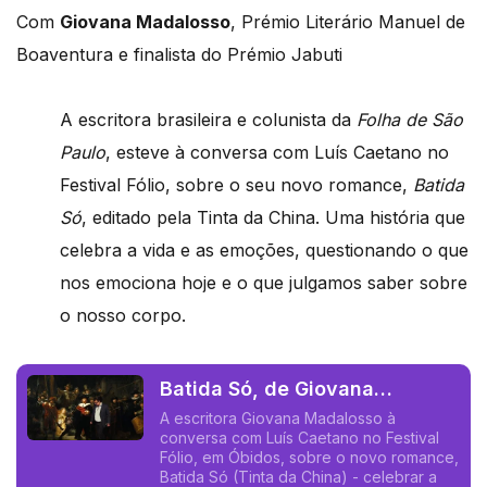
Com
Giovana Madalosso
, Prémio Literário Manuel de
Boaventura e finalista do Prémio Jabuti
A escritora brasileira e colunista da
Folha de São
Paulo
, esteve à conversa com Luís Caetano no
Festival Fólio, sobre o seu novo romance,
Batida
Só
, editado pela Tinta da China. Uma história que
celebra a vida e as emoções, questionando o que
nos emociona hoje e o que julgamos saber sobre
o nosso corpo.
Batida Só, de Giovana
Madalosso: Não posso adiar o
A escritora Giovana Madalosso à
conversa com Luís Caetano no Festival
coração.
Fólio, em Óbidos, sobre o novo romance,
Batida Só (Tinta da China) - celebrar a