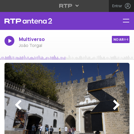
Entrar
Multiverso
NO AR
João Torgal