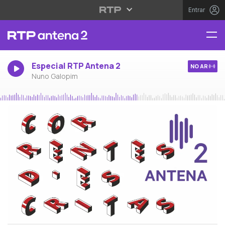
Entrar
Especial RTP Antena 2
NO AR
Nuno Galopim