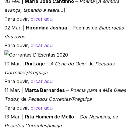
28 Fev. |
Maria João Cantinho
–
Poema
[
A sombra
avança, tapando a seara
…]
Para ouvir,
clicar aqui
.
02 Mar. |
Hirondina Joshua
– Poemas de
Elaboração
dos ovos
Para ouvir,
clicar aqui
.
10 Mar. |
Rui Lage
–
A Cena do Ócio
, de
Pecados
Correntes/Preguiça
Para ouvir,
clicar aqui
.
11 Mar. |
Marta Bernardes
–
Poema para a Mãe Deles
Todos
, de
Pecados Correntes/Preguiça
Para ouvir,
clicar aqui
.
13 Mar. |
Rita Homem de Mello
–
Cor Nenhuma
, de
Pecados Correntes/Inveja