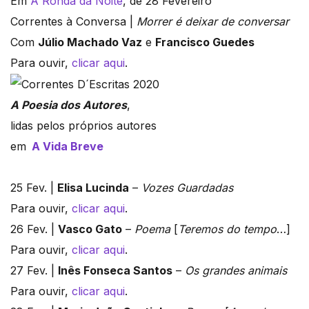
Em
A Ronda da Noite
, de 28 Fevereiro
Correntes à Conversa |
Morrer é deixar de conversar
Com
Júlio Machado Vaz
e
Francisco Guedes
Para ouvir,
clicar aqui
.
A Poesia dos Autores
,
lidas pelos próprios autores
em
A Vida Breve
25 Fev. |
Elisa Lucinda
–
Vozes Guardadas
Para ouvir,
clicar aqui
.
26 Fev. |
Vasco Gato
–
Poema
[
Teremos do tempo
…]
Para ouvir,
clicar aqui
.
27 Fev. |
Inês Fonseca Santos
–
Os grandes animais
Para ouvir,
clicar aqui
.