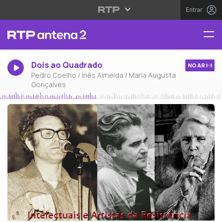
Entrar
Dois ao Quadrado
NO AR
Pedro Coelho / Inês Almeida / Maria Augusta
Gonçalves