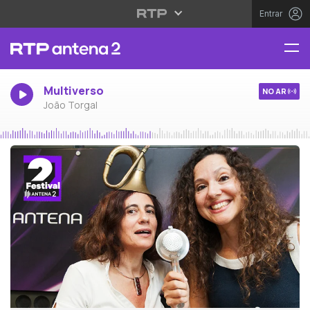
Entrar
Multiverso
NO AR
João Torgal