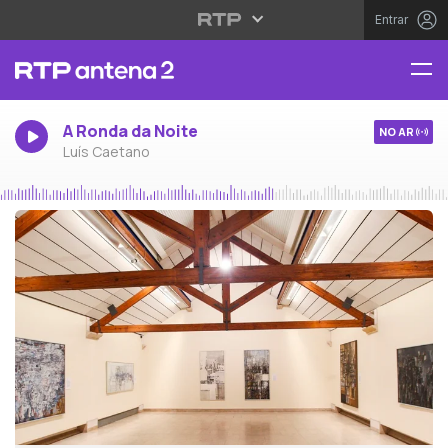
Entrar
A Ronda da Noite
NO AR
Luís Caetano