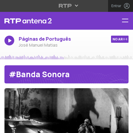
Entrar
Páginas de Português
NO AR
José Manuel Matias
#Banda Sonora