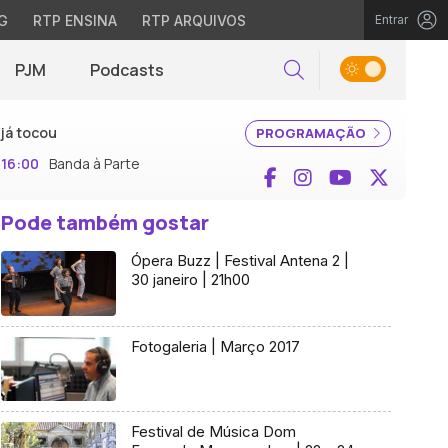
G
RTP ENSINA
RTP ARQUIVOS
Entrar
PJM
Podcasts
Pesquisar
já tocou
PROGRAMAÇÃO
16:00
Banda à Parte
Facebook
Instagram
YouTube
X (Twi
Pode também gostar
Ópera Buzz | Festival Antena 2 |
30 janeiro | 21h00
Fotogaleria | Março 2017
Festival de Música Dom