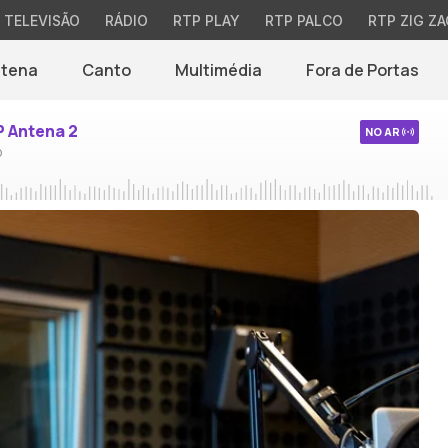
TELEVISÃO
RÁDIO
RTP PLAY
RTP PALCO
RTP ZIG ZA
ntena
Canto
Multimédia
Fora de Portas
P Antena 2
NO AR
o