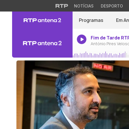
NOTÍCIAS
DESPORTO
Programas
Em A
Fim de Tarde RT
António Pires Velos