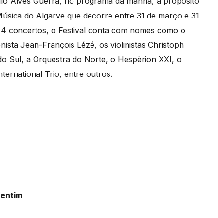
ulo Alves Guerra, no programa da manhã, a propósito
 Música do Algarve que decorre entre 31 de março e 31
 14 concertos, o Festival conta com nomes como o
nista Jean-François Lézé, os violinistas Christoph
do Sul, a Orquestra do Norte, o Hespèrion XXI, o
nternational Trio, entre outros.
lentim