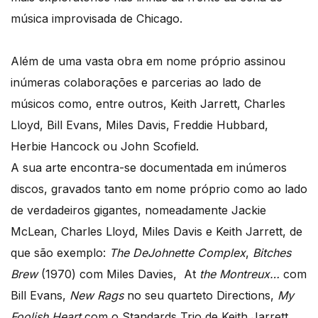
música improvisada de Chicago.
Além de uma vasta obra em nome próprio assinou
inúmeras colaborações e parcerias ao lado de
músicos como, entre outros, Keith Jarrett, Charles
Lloyd, Bill Evans, Miles Davis, Freddie Hubbard,
Herbie Hancock ou John Scofield.
A sua arte encontra-se documentada em inúmeros
discos, gravados tanto em nome próprio como ao lado
de verdadeiros gigantes, nomeadamente Jackie
McLean, Charles Lloyd, Miles Davis e Keith Jarrett, de
que são exemplo:
The DeJohnette Complex
,
Bitches
Brew
(1970) com Miles Davies, At
the Montreux…
com
Bill Evans,
New Rags
no seu quarteto Directions,
My
Foolish Heart
com o Standards Trio de Keith Jarrett,