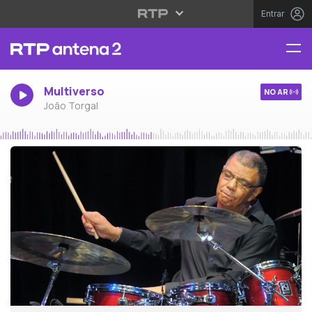
Entrar
Multiverso
NO AR
João Torgal