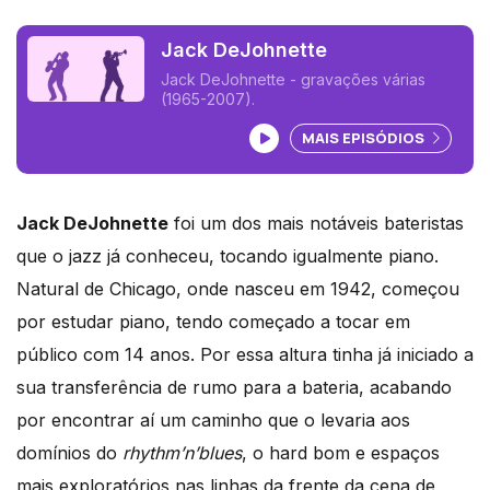
Jack DeJohnette
Jack DeJohnette - gravações várias
(1965-2007).
Ouvir podcast
MAIS EPISÓDIOS
Jack DeJohnette
foi um dos mais notáveis bateristas
que o jazz já conheceu, tocando igualmente piano.
Natural de Chicago, onde nasceu em 1942, começou
por estudar piano, tendo começado a tocar em
público com 14 anos. Por essa altura tinha já iniciado a
sua transferência de rumo para a bateria, acabando
por encontrar aí um caminho que o levaria aos
domínios do
rhythm’n’blues
, o hard bom e espaços
mais exploratórios nas linhas da frente da cena de