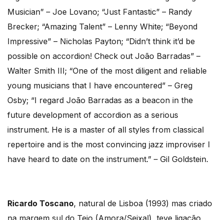
Musician” – Joe Lovano; “Just Fantastic” – Randy
Brecker; “Amazing Talent” – Lenny White; “Beyond
Impressive” – Nicholas Payton; “Didn’t think it’d be
possible on accordion! Check out João Barradas” –
Walter Smith III; “One of the most diligent and reliable
young musicians that I have encountered” – Greg
Osby; “I regard João Barradas as a beacon in the
future development of accordion as a serious
instrument. He is a master of all styles from classical
repertoire and is the most convincing jazz improviser I
have heard to date on the instrument.” – Gil Goldstein.
Ricardo Toscano
, natural de Lisboa (1993) mas criado
na margem sul do Tejo (Amora/Seixal), teve ligação