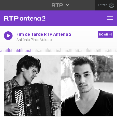
Entrar
Fim de Tarde RTP Antena 2
NO AR
António Pires Veloso