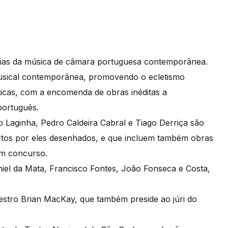
ncias da música de câmara portuguesa contemporânea.
musical contemporânea, promovendo o ecletismo
sticas, com a encomenda de obras inéditas a
português.
o Laginha, Pedro Caldeira Cabral e Tiago Derriça são
certos por eles desenhados, e que incluem também obras
em concurso.
iel da Mata, Francisco Fontes, João Fonseca e Costa,
aestro Brian MacKay, que também preside ao júri do