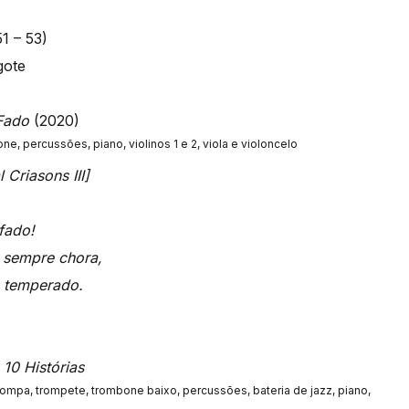
51 – 53)
gote
Fado
(2020)
ne, percussões, piano, violinos 1 e 2, viola e violoncelo
 Criasons III]
fado!
 sempre chora,
 temperado.
e
10 Histórias
, trompa, trompete, trombone baixo, percussões, bateria de jazz, piano,