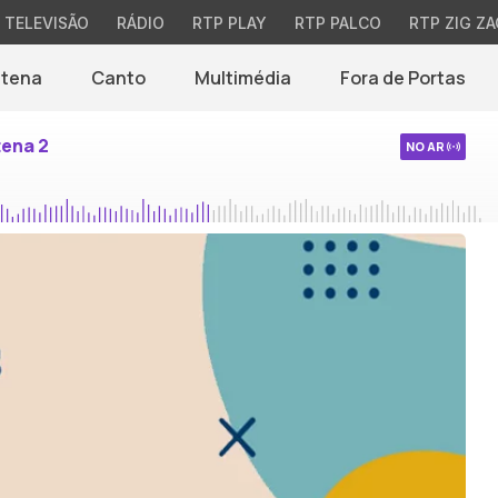
TELEVISÃO
RÁDIO
RTP PLAY
RTP PALCO
RTP ZIG ZA
ntena
Canto
Multimédia
Fora de Portas
tena 2
NO AR