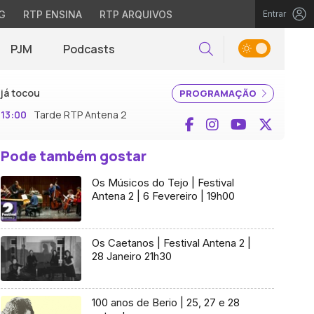
G
RTP ENSINA
RTP ARQUIVOS
Entrar
PJM
Podcasts
Pesquisar
já tocou
PROGRAMAÇÃO
13:00
Tarde RTP Antena 2
Facebook
Instagram
YouTube
X (Twi
Pode também gostar
Os Músicos do Tejo | Festival
Antena 2 | 6 Fevereiro | 19h00
Os Caetanos | Festival Antena 2 |
28 Janeiro 21h30
100 anos de Berio | 25, 27 e 28