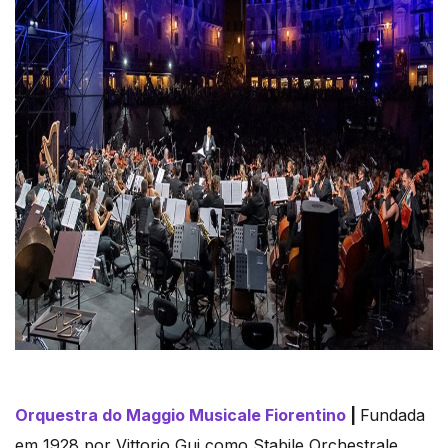
Orquestra
do Maggio Musicale Fiorentino
|
Fundada
em 1928 por Vittorio Gui como Stabile Orchestrale