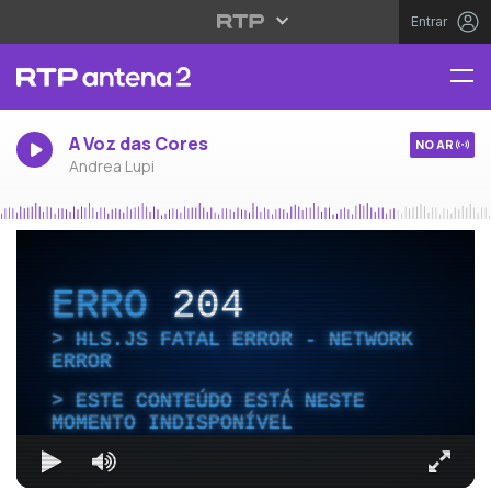
Entrar
A Voz das Cores
NO AR
Andrea Lupi
ERRO
204
HLS.JS FATAL ERROR - NETWORK
ERROR
ESTE CONTEÚDO ESTÁ NESTE
MOMENTO INDISPONÍVEL