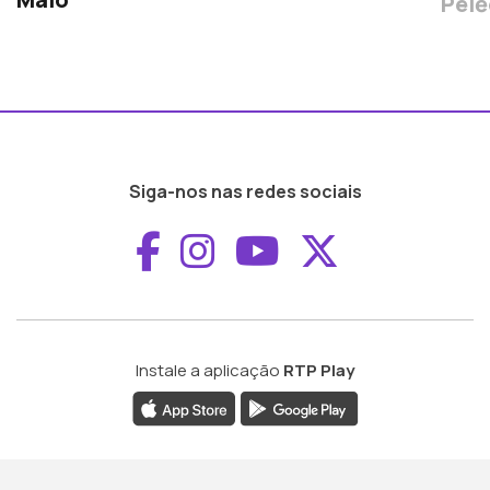
Pelē
Siga-nos nas redes sociais
Aceder ao Faceboo
Aceder ao Inst
Aceder ao 
Aceder a
Instale a aplicação
RTP Play