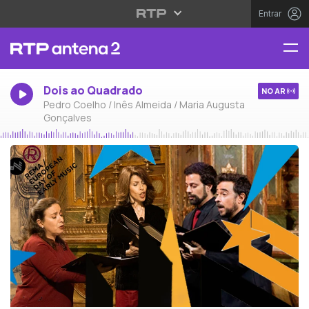
Entrar
Dois ao Quadrado
NO AR
Pedro Coelho / Inês Almeida / Maria Augusta
Gonçalves