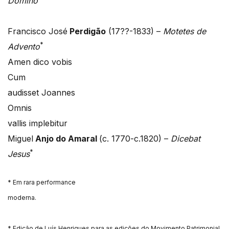
Domino
Francisco José
Perdigão
(17??-1833) –
Motetes de
*
Advento
Amen dico vobis
Cum
audisset Joannes
Omnis
vallis implebitur
Miguel
Anjo do Amaral
(c. 1770-c.1820) –
Dicebat
*
Jesus
* Em rara performance
moderna.
* Edição de Luís Henriques para as edições do Movimento Patrimonial