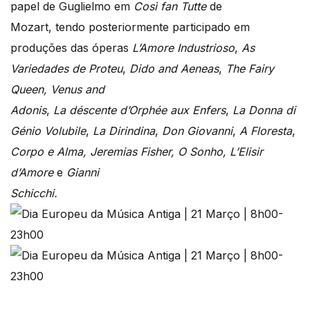
papel de Guglielmo em
Cos
ì fan Tutte
de
Mozart, tendo posteriormente participado em
produções das óperas
L’Amore Industrioso
,
As
Variedades de Proteu
,
Dido and Aeneas
,
The Fairy
Queen, Venus and
Adonis
,
La d
éscente d’Orphé
e aux Enfers
,
La Donna di
G
é
nio Volubile
,
La Dirindina
,
Don Giovanni
,
A Floresta
,
Corpo e Alma, Jeremias Fisher, O Sonho,
L’Elisir
d’Amore
e
Gianni
Schicchi.