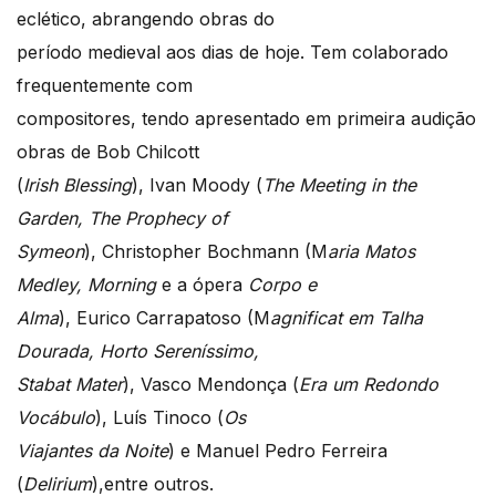
eclético, abrangendo obras do
período medieval aos dias de hoje. Tem colaborado
frequentemente com
compositores, tendo apresentado em primeira audição
obras de Bob Chilcott
(
Irish Blessing
), Ivan Moody (
The Meeting in the
Garden, The Prophecy of
Symeon
), Christopher Bochmann (M
aria Matos
Medley, Morning
e a ópera
Corpo e
Alma
), Eurico Carrapatoso (M
agnificat em Talha
Dourada, Horto Sereníssimo,
Stabat Mater
), Vasco Mendonça (
Era um Redondo
Vocábulo
), Luís Tinoco (
Os
Viajantes da Noite
) e Manuel Pedro Ferreira
(
Delirium
),entre outros.