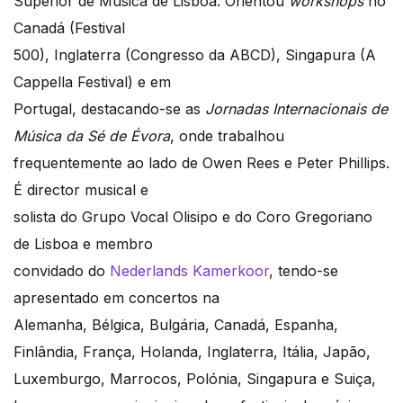
Superior de Música de Lisboa. Orientou
workshops
no
Canadá (Festival
500), Inglaterra (Congresso da ABCD), Singapura (A
Cappella Festival) e em
Portugal, destacando-se as
Jornadas Internacionais de
Música da S
é
de
É
vora
, onde trabalhou
frequentemente ao lado de Owen Rees e Peter Phillips.
É director musical e
solista do Grupo Vocal Olisipo e do Coro Gregoriano
de Lisboa e membro
convidado do
Nederlands Kamerkoor
, tendo-se
apresentado em concertos na
Alemanha, Bélgica, Bulgária, Canadá, Espanha,
Finlândia, França, Holanda, Inglaterra, Itália, Japão,
Luxemburgo, Marrocos, Polónia, Singapura e Suiça,