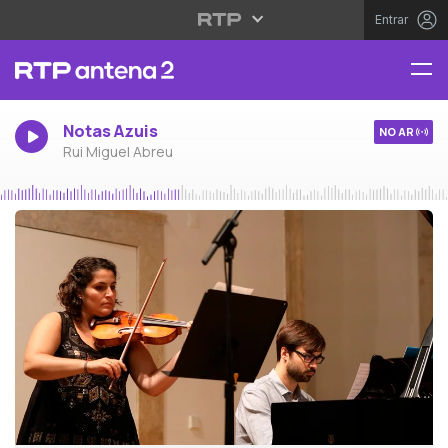
Entrar
Notas Azuis
NO AR
Rui Miguel Abreu