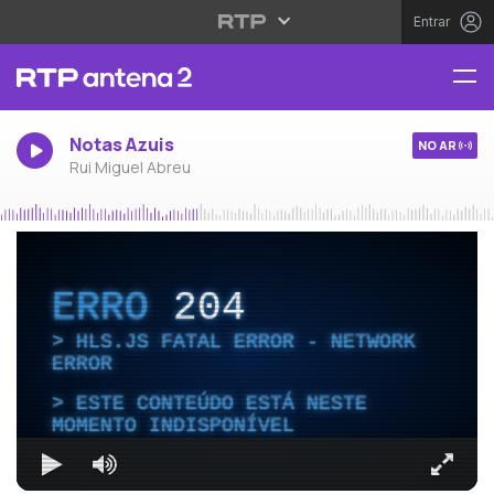
Entrar
Notas Azuis
NO AR
Rui Miguel Abreu
ERRO
204
HLS.JS FATAL ERROR - NETWORK
ERROR
ESTE CONTEÚDO ESTÁ NESTE
MOMENTO INDISPONÍVEL