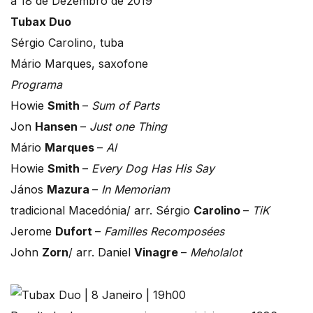
a 18 de Dezembro de 2019
Tubax Duo
Sérgio Carolino, tuba
Mário Marques, saxofone
Programa
Howie
Smith
–
Sum of Parts
Jon
Hansen
–
Just one Thing
Mário
Marques
–
Al
Howie
Smith
–
Every Dog Has His Say
János
Mazura
–
In Memoriam
tradicional Macedónia/ arr. Sérgio
Carolino
–
TiK
Jerome
Dufort
–
Familles Recomposées
John
Zorn
/ arr. Daniel
Vinagre
–
Meholalot