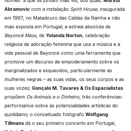
Nomes a que se juntam mais 48, dos quais:
Marina
Abramovic
com a instalação
Spirit House
, inaugurada
em 1997, no Matadouro das Caldas da Rainha e não
mais exposta em Portugal; a estreia absoluta de
Beyoncé Mass
, de
Yolanda Norton
, celebração
religiosa de adoração feminina que usa a música e a
vida pessoal de Beyoncé como uma ferramenta que
promove um discurso de empoderamento sobre os
marginalizados e esquecidos, particularmente as
mulheres negras – as suas vidas, os seus corpos e as
suas vozes;
Gonçalo M. Tavares & Os
Espacialistas
propõem
Os Animais e o Dinheiro
, três conferências-
performance sobre as potencialidades artísticas do
quotidiano; o conceituado fotógrafo
Wolfgang
Tillmans
dá o seu primeiro concerto em Portugal,