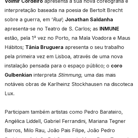
Volmir Cordeiro
apresenta a sua nova coreografia e
interpretação baseada na poesia de Bertolt Brecht
sobre a guerra, em ‘
Rua
’;
Jonathan Saldanha
apresenta-se no Teatro de S. Carlos; as
INMUNE
a
estão, pela 1
vez no Porto, na Mala Voadora e Maus
Hábitos;
Tânia Bruguera
apresenta o seu trabalho
pela primeira vez em Lisboa, através de uma nova
instalação pensada para o espaço público; o
coro
Gulbenkian
interpreta
Stimmung
, uma das mais
notáveis obras de Karlheinz Stockhausen na discoteca
Lux.
Participam também artistas como Pedro Barateiro,
Angélica Liddell, Gabriel Ferrandini, Mariana Tegner
Barros, Milo Rau, João Pais Filipe, João Pedro