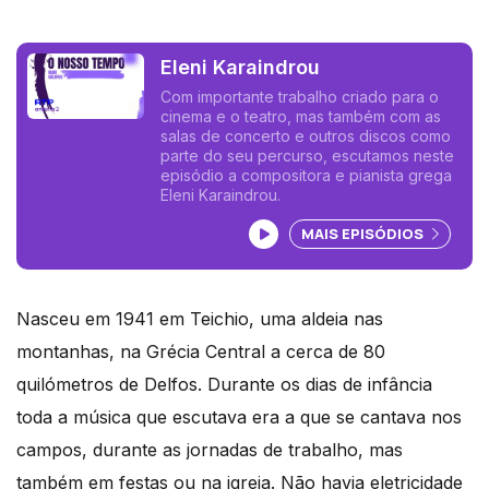
Eleni Karaindrou
Com importante trabalho criado para o
cinema e o teatro, mas também com as
salas de concerto e outros discos como
parte do seu percurso, escutamos neste
episódio a compositora e pianista grega
Eleni Karaindrou.
Ouvir podcast
MAIS EPISÓDIOS
Nasceu em 1941 em Teichio, uma aldeia nas
montanhas, na Grécia Central a cerca de 80
quilómetros de Delfos. Durante os dias de infância
toda a música que escutava era a que se cantava nos
campos, durante as jornadas de trabalho, mas
também em festas ou na igreja. Não havia eletricidade