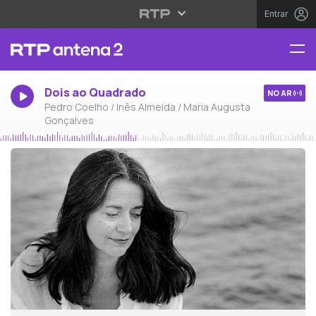
Entrar
Dois ao Quadrado
NO AR
Pedro Coelho / Inês Almeida / Maria Augusta
Gonçalves