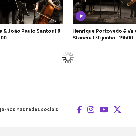
a & João Paulo Santos | 8
Henrique Portovedo & Val
h00
Stanciu | 30 junho | 19h00
Aceder ao Face
Aceder ao I
Aceder 
Aced
ga-nos nas redes sociais