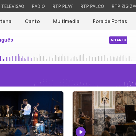
TELEVISÃO
RÁDIO
RTP PLAY
RTP PALCO
RTP ZIG ZA
ntena
Canto
Multimédia
Fora de Portas
uguês
NO AR