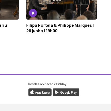
eriu
Filipa Portela & Philippe Marques |
26 junho | 19h00
Instale a aplicação
RTP Play
book da RTP Antena 2
nstagram da RTP Antena 2
ao YouTube da RTP Antena 2
er ao X da RTP Antena 2