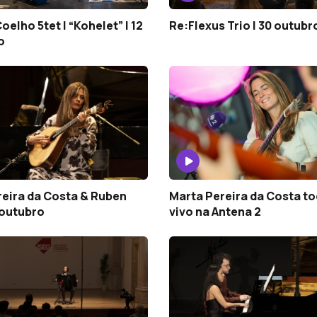
oelho 5tet | “Kohelet” | 12
Re:Flexus Trio | 30 outubr
o
reira da Costa & Ruben
Marta Pereira da Costa t
5 outubro
vivo na Antena 2