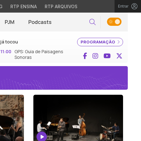
G
RTP ENSINA
RTP ARQUIVOS
Entrar
PJM
Podcasts
Pesquisar
já tocou
PROGRAMAÇÃO
11:00
GPS: Guia de Paisagens
Facebook
Instagram
YouTube
X (Twi
Sonoras