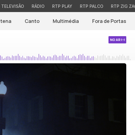
TELEVISÃO
RÁDIO
RTP PLAY
RTP PALCO
RTP ZIG ZA
ntena
Canto
Multimédia
Fora de Portas
NO AR