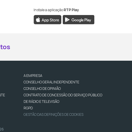
Instale a aplicação
RTP Play
book da RTP Antena 2
nstagram da RTP Antena 2
ao YouTube da RTP Antena 2
er ao X da RTP Antena 2
tos
A EMPRESA
CONSELHO GERAL INDEPENDENTE
CONSELHO DE OPINIÃO
NTE
CONTRATO DE CONCESSÃO DO SERVIÇO PÚBLICO
DE RÁDIO E TELEVISÃO
RGPD
GESTÃO DAS DEFINIÇÕES DE COOKIES
026