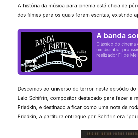
A história da música para cinema está cheia de pé
dos filmes para os quais foram escritas, existindo
A banda son
Clássico do cinema d
um dissabor profiss
realizador Filipe Mel
Descemos ao universo do terror neste episódio do
Lalo Schifrin, compositor destacado para fazer a 
Friedkin, e destinado a ficar como uma nota de ro
Friedkin, a partitura entregue por Schifrin era “pou