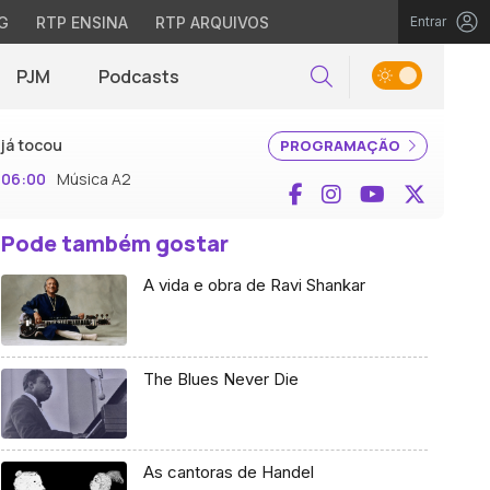
G
RTP ENSINA
RTP ARQUIVOS
Entrar
PJM
Podcasts
Pesquisar
já tocou
PROGRAMAÇÃO
06:00
Música A2
Facebook
Instagram
YouTube
X (Twi
Pode também gostar
A vida e obra de Ravi Shankar
The Blues Never Die
As cantoras de Handel