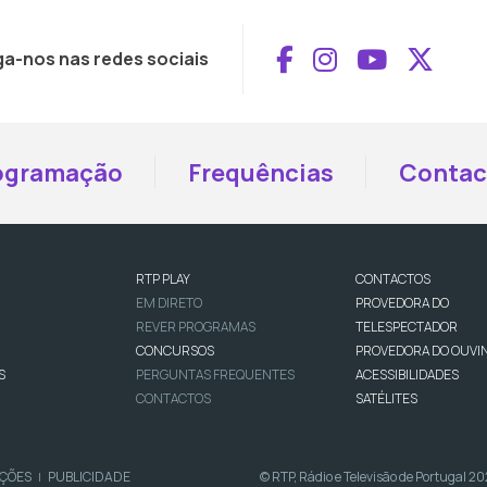
Aceder ao Face
Aceder ao I
Aceder 
Aced
ga-nos nas redes sociais
ogramação
Frequências
Contac
RTP PLAY
CONTACTOS
EM DIRETO
PROVEDORA DO
REVER PROGRAMAS
TELESPECTADOR
CONCURSOS
PROVEDORA DO OUVI
S
PERGUNTAS FREQUENTES
ACESSIBILIDADES
CONTACTOS
SATÉLITES
IÇÕES
PUBLICIDADE
© RTP, Rádio e Televisão de Portugal 2
|