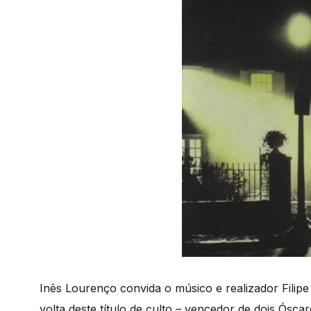
Inês Lourenço convida o músico e realizador Filipe
volta deste título de culto – vencedor de dois Óscar