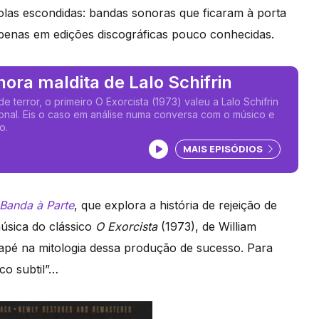
rolas escondidas: bandas sonoras que ficaram à porta
 apenas em edições discográficas pouco conhecidas.
ora maldita de Lalo Schifrin
e terror, o primeiro O Exorcista (1973) valeu a Lalo Schifrin
ional. Eis o caso em análise numa conversa com o músico e
o.
Ouvir podcast
MAIS EPISÓDIOS
Banda à Parte
, que explora a história de rejeição de
música do clássico
O Exorcista
(1973), de William
dapé na mitologia dessa produção de sucesso. Para
co subtil”…