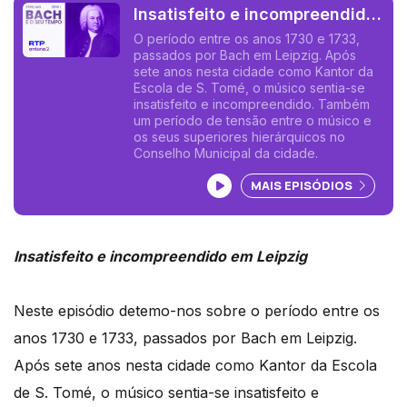
Insatisfeito e incompreendido
em Leipzig
O período entre os anos 1730 e 1733,
passados por Bach em Leipzig. Após
sete anos nesta cidade como Kantor da
Escola de S. Tomé, o músico sentia-se
insatisfeito e incompreendido. Também
um período de tensão entre o músico e
os seus superiores hierárquicos no
Conselho Municipal da cidade.
Ouvir podcast
MAIS EPISÓDIOS
Insatisfeito e incompreendido em Leipzig
Neste episódio detemo-nos sobre o período entre os
anos 1730 e 1733, passados por Bach em Leipzig.
Após sete anos nesta cidade como Kantor da Escola
de S. Tomé, o músico sentia-se insatisfeito e