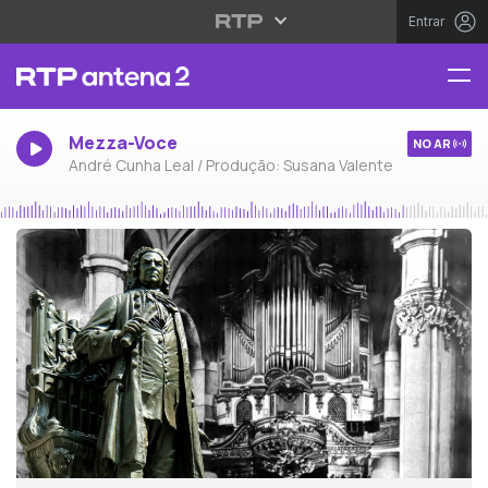
Entrar
Mezza-Voce
NO AR
André Cunha Leal / Produção: Susana Valente