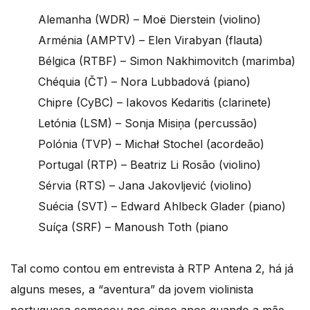
Alemanha (WDR) – Moë Dierstein (violino)
Arménia (AMPTV) – Elen Virabyan (flauta)
Bélgica (RTBF) – Simon Nakhimovitch (marimba)
Chéquia (ČT) – Nora Lubbadová (piano)
Chipre (CyBC) – Iakovos Kedaritis (clarinete)
Letónia (LSM) – Sonja Misiņa (percussão)
Polónia (TVP) – Michał Stochel (acordeão)
Portugal (RTP) – Beatriz Li Rosão (violino)
Sérvia (RTS) – Jana Jakovljević (violino)
Suécia (SVT) – Edward Ahlbeck Glader (piano)
Suíça (SRF) – Manoush Toth (piano
Tal como contou em entrevista à RTP Antena 2, há já
alguns meses, a “aventura” da jovem violinista
portuguesa começou aos cinco anos quando a mãe