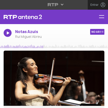
Entrar
Notas Azuis
NO AR
Rui Miguel Abreu