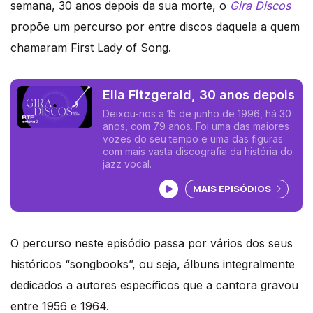
semana, 30 anos depois da sua morte, o
Gira Discos
propõe um percurso por entre discos daquela a quem
chamaram First Lady of Song.
Ella Fitzgerald, 30 anos depois
Deixou-nos a 15 de junho de 1996, há 30
anos, com 79 anos. Foi uma das maiores
vozes do seu tempo e uma das figuras
com mais vasta discografia da história do
jazz vocal.
Ouvir podcast
MAIS EPISÓDIOS
O percurso neste episódio passa por vários dos seus
históricos “songbooks”, ou seja, álbuns integralmente
dedicados a autores específicos que a cantora gravou
entre 1956 e 1964.