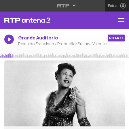
Entrar
Grande Auditório
NO AR
Reinaldo Francisco / Produção: Susana Valente