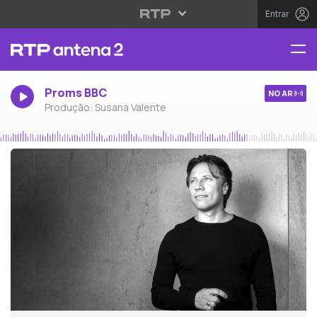
Entrar
Proms BBC
NO AR
Produção: Susana Valente