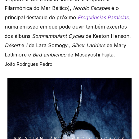
Filarmónica do Mar Báltico),
Nordic Escapes
é o
principal destaque do próximo
F
requências Paralelas
,
numa emissão em que pode ouvir também excertos
dos álbuns
Somnambulant Cycles
de Keaton Henson,
Désert
e
!
de Lara Somogyi,
Silver Ladders
de Mary
Lattimore e
Bird ambience
de Masayoshi Fujita.
João Rodrigues Pedro