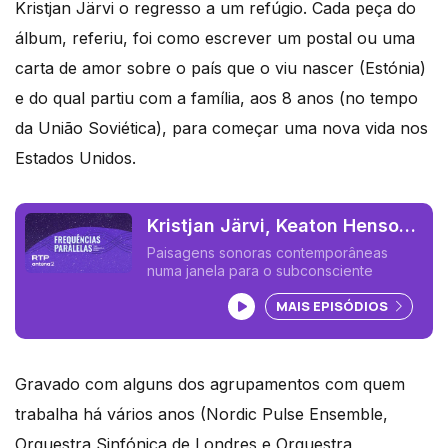
Kristjan Järvi o regresso a um refúgio. Cada peça do
álbum, referiu, foi como escrever um postal ou uma
carta de amor sobre o país que o viu nascer (Estónia)
e do qual partiu com a família, aos 8 anos (no tempo
da União Soviética), para começar uma nova vida nos
Estados Unidos.
Kristjan Järvi, Keaton Henson,
Lara Somogy
Paisagens sonoras contemporâneas
numa janela para o subconsciente
Ouvir podcast
MAIS EPISÓDIOS
Gravado com alguns dos agrupamentos com quem
trabalha há vários anos (Nordic Pulse Ensemble,
Orquestra Sinfónica de Londres e Orquestra