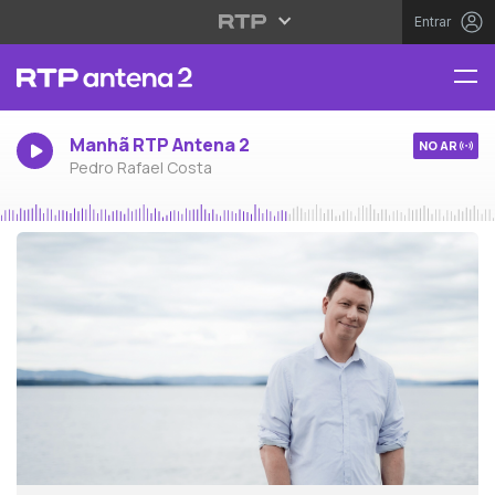
Entrar
Manhã RTP Antena 2
NO AR
Pedro Rafael Costa