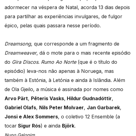
adormecer na véspera de Natal, acorda 13 dias depois
para partilhar as experiências invulgares, de fulgor
épico, pelas quais passara nesse período.
Dreamsong
, que corresponde a um fragmento de
Dreamweaver
, dá o mote para o mais recente episódio
do
Gira Discos
.
Rumo Ao Norte
(que é o título do
episódio) leva-nos não apenas à Noruega, mas
também à Estónia, à Letónia e ainda à Islândia. Além
de Ola Gjeilo, a música é assinada por nomes como
Arvo Pärt
,
Pēteris Vasks
,
Hildur Gudnadóttir
,
Gabriel Olafs
,
Nils Peter Molvaer
,
Jan Garbarek
,
Jonsi e Alex Sommers
, o coletivo 12 Ensemble (a
tocar
Sigur Rós
) e ainda
Björk
.
Nuno Galopim