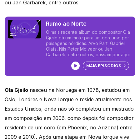
ou Jan Garbarek, entre outros.
Rumo ao Norte
O mais recente álbum do compositor Ola
Gjeilo dá um mote para um oercurso por
paisagens nórdicas. Arvo Part, Gabriel
Olafs, Nils Peter Molvaer ou Jan
Garbarek, entre outros, passam por aqui.
Ouvir podcast
MAIS EPISÓDIOS
Ola Gjeilo
nasceu na Noruega em 1978, estudou em
Oslo, Londres e Nova Iorque e reside atualmente nos
Estados Unidos, onde não só completou um mestrado
em composição em 2006, como depois foi compositor
residente de um coro (em Phoenix, no Arizona) entre
2009 e 2010). Após uma etapa em Nova Iorque vive