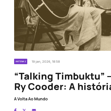
19 jan, 2026, 18:58
ANTENA 2
“Talking Timbuktu” –
Ry Cooder: A históri
A Volta Ao Mundo