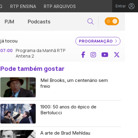
G
RTP ENSINA
RTP ARQUIVOS
Entrar
PJM
Podcasts
Pesquisar
já tocou
PROGRAMAÇÃO
07:00
Programa da Manhã RTP
Facebook
Instagram
YouTube
X (Twi
Antena 2
Pode também gostar
Mel Brooks, um centenário sem
freio
1900: 50 anos do épico de
Bertolucci
A arte de Brad Mehldau