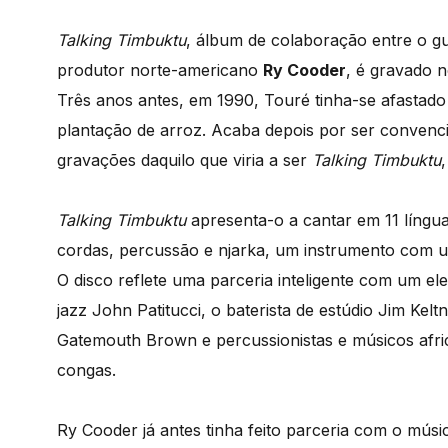
Talking Timbuktu
, álbum de colaboração entre o gu
produtor norte-americano
Ry Cooder
, é gravado 
Três anos antes, em 1990, Touré tinha-se afastad
plantação de arroz. Acaba depois por ser convencid
gravações daquilo que viria a ser
Talking Timbuktu
Talking Timbuktu
apresenta-o a cantar em 11 línguas 
cordas, percussão e njarka, um instrumento com um
O disco reflete uma parceria inteligente com um elen
jazz John Patitucci, o baterista de estúdio Jim Kelt
Gatemouth Brown e percussionistas e músicos a
congas.
Ry Cooder já antes tinha feito parceria com o músi