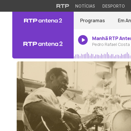
NOTÍCIAS
DESPORTO
Programas
Em A
Manhã RTP Ante
Pedro Rafael Costa