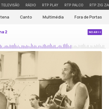
TELEVISÃO
RÁDIO
RTP PLAY
RTP PALCO
RTP ZIG ZA
ntena
Canto
Multimédia
Fora de Portas
na 2
NO AR