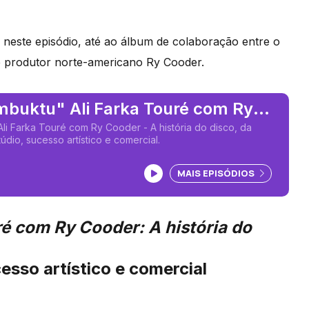
, neste episódio, até ao álbum de colaboração entre o
ta e produtor norte-americano Ry Cooder.
mbuktu" Ali Farka Touré com Ry
li Farka Touré com Ry Cooder - A história do disco, da
údio, sucesso artístico e comercial.
Ouvir podcast
MAIS EPISÓDIOS
ré com Ry Cooder: A história do
esso artístico e comercial