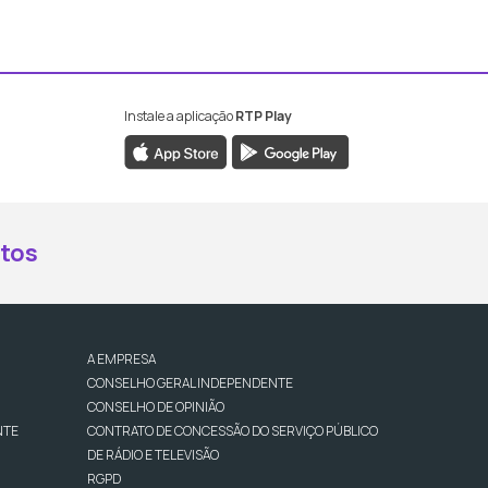
Instale a aplicação
RTP Play
book da RTP Antena 2
nstagram da RTP Antena 2
ao YouTube da RTP Antena 2
er ao X da RTP Antena 2
tos
A EMPRESA
CONSELHO GERAL INDEPENDENTE
CONSELHO DE OPINIÃO
NTE
CONTRATO DE CONCESSÃO DO SERVIÇO PÚBLICO
DE RÁDIO E TELEVISÃO
RGPD