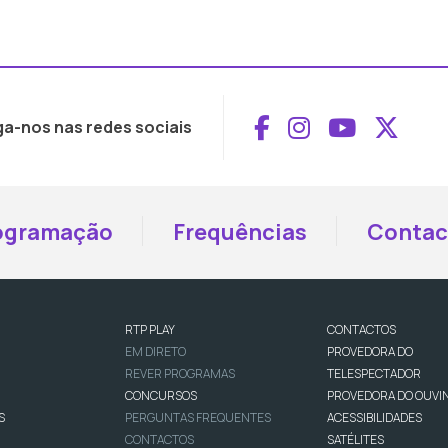
Aceder ao Face
Aceder ao I
Aceder 
Aced
ga-nos nas redes sociais
ogramação
Frequências
Contac
RTP PLAY
CONTACTOS
EM DIRETO
PROVEDORA DO
REVER PROGRAMAS
TELESPECTADOR
CONCURSOS
PROVEDORA DO OUVI
S
PERGUNTAS FREQUENTES
ACESSIBILIDADES
CONTACTOS
SATÉLITES