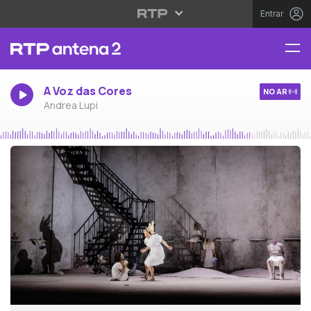
Entrar
A Voz das Cores
NO AR
Andrea Lupi