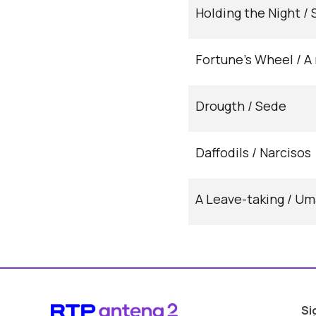
Holding the Night / 
Fortune’s Wheel / A
Drougth / Sede
Daffodils / Narcisos
A Leave-taking / U
Si