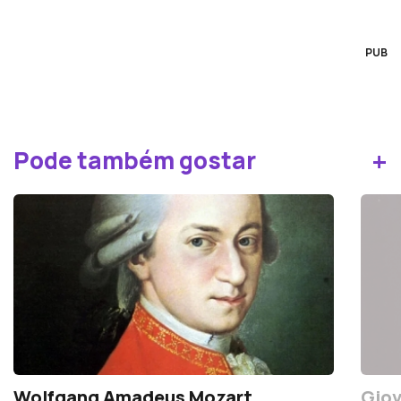
PUB
+
Pode também gostar
Wolfgang Amadeus Mozart
Giov