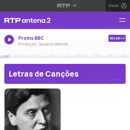
Entrar
Proms BBC
NO AR
Produção: Susana Valente
Letras de Canções