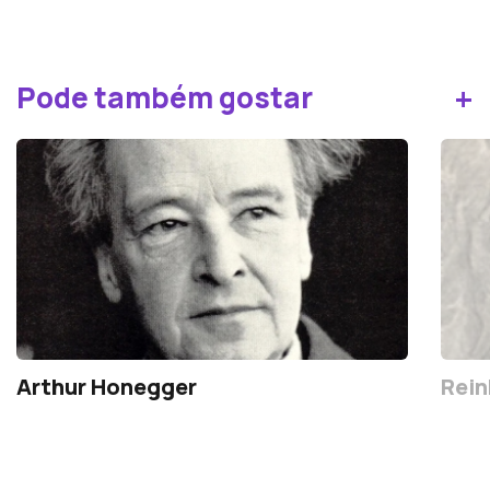
+
Pode também gostar
Arthur Honegger
Rein