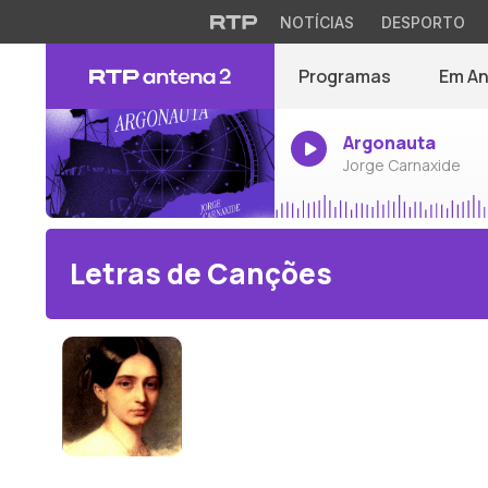
NOTÍCIAS
DESPORTO
Programas
Em A
Argonauta
Jorge Carnaxide
Letras de Canções
Clara Schumann