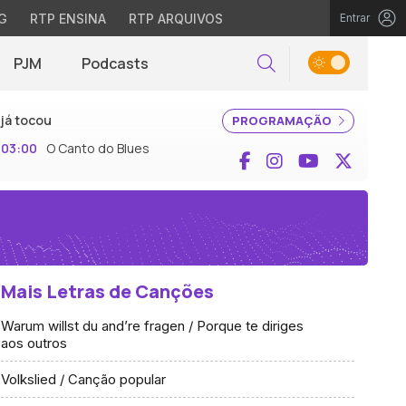
G
RTP ENSINA
RTP ARQUIVOS
Entrar
PJM
Podcasts
Pesquisar
já tocou
PROGRAMAÇÃO
03:00
O Canto do Blues
Facebook
Instagram
YouTube
X (Twi
Mais Letras de Canções
Warum willst du and’re fragen / Porque te diriges
aos outros
Volkslied / Canção popular