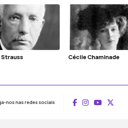
 Strauss
Cécile Chaminade
Aceder ao Face
Aceder ao I
Aceder 
Aced
ga-nos nas redes sociais