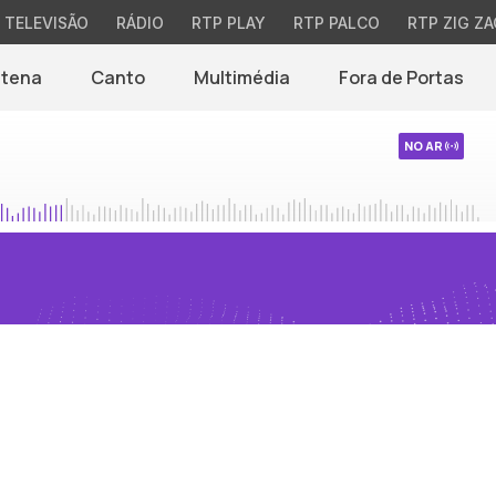
TELEVISÃO
RÁDIO
RTP PLAY
RTP PALCO
RTP ZIG ZA
ntena
Canto
Multimédia
Fora de Portas
NO AR