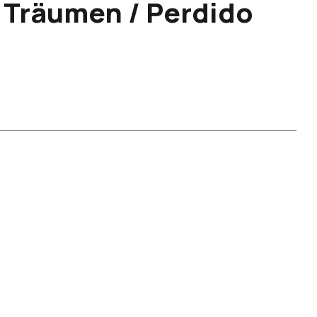
n Träumen / Perdido
s