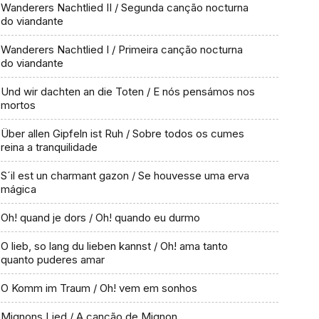
Wanderers Nachtlied II / Segunda canção nocturna
do viandante
Wanderers Nachtlied I / Primeira canção nocturna
do viandante
Und wir dachten an die Toten / E nós pensámos nos
mortos
Über allen Gipfeln ist Ruh / Sobre todos os cumes
reina a tranquilidade
S´il est un charmant gazon / Se houvesse uma erva
mágica
Oh! quand je dors / Oh! quando eu durmo
O lieb, so lang du lieben kannst / Oh! ama tanto
quanto puderes amar
O Komm im Traum / Oh! vem em sonhos
Mignons Lied / A canção de Mignon