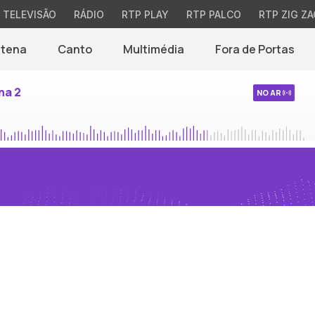
TELEVISÃO
RÁDIO
RTP PLAY
RTP PALCO
RTP ZIG ZA
ntena
Canto
Multimédia
Fora de Portas
na 2
NO AR