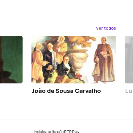
ver todos
João de Sousa Carvalho
Lu
Instale a aplicação
RTP Play