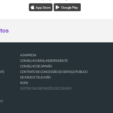
book da RTP Antena 2
nstagram da RTP Antena 2
ao YouTube da RTP Antena 2
er ao X da RTP Antena 2
tos
A EMPRESA
CONSELHO GERAL INDEPENDENTE
CONSELHO DE OPINIÃO
NTE
CONTRATO DE CONCESSÃO DO SERVIÇO PÚBLICO
DE RÁDIO E TELEVISÃO
RGPD
GESTÃO DAS DEFINIÇÕES DE COOKIES
026