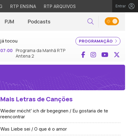
G
RTP ENSINA
RTP ARQUIVOS
Entrar
PJM
Podcasts
Pesquisar
já tocou
PROGRAMAÇÃO
07:00
Programa da Manhã RTP
Facebook
Instagram
YouTube
X (Twi
Antena 2
Mais Letras de Canções
Wieder möcht’ ich dir begegnen / Eu gostaria de te
reencontrar
Was Liebe sei / O que é o amor