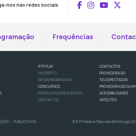
Aceder ao Face
Aceder ao I
Aceder 
Aced
ga-nos nas redes sociais
ogramação
Frequências
Contac
RTP PLAY
CONTACTOS
EM DIRETO
PROVEDORA DO
REVER PROGRAMAS
TELESPECTADOR
CONCURSOS
PROVEDORA DO OUVI
S
PERGUNTAS FREQUENTES
ACESSIBILIDADES
CONTACTOS
SATÉLITES
IÇÕES
PUBLICIDADE
© RTP, Rádio e Televisão de Portugal 2
|