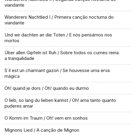
viandante
Wanderers Nachtlied I / Primeira canção nocturna do
viandante
Und wir dachten an die Toten / E nós pensámos nos
mortos
Über allen Gipfeln ist Ruh / Sobre todos os cumes reina
a tranquilidade
S´il est un charmant gazon / Se houvesse uma erva
mágica
Oh! quand je dors / Oh! quando eu durmo
O lieb, so lang du lieben kannst / Oh! ama tanto quanto
puderes amar
O Komm im Traum / Oh! vem em sonhos
Mignons Lied / A canção de Mignon