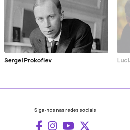
Sergei Prokofiev
Luci
Siga-nos nas redes sociais
Aceder ao Faceboo
Aceder ao Inst
Aceder ao 
Aceder a