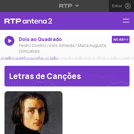
Entrar
Dois ao Quadrado
NO AR
Pedro Coelho / Inês Almeida / Maria Augusta
Gonçalves
Letras de Canções