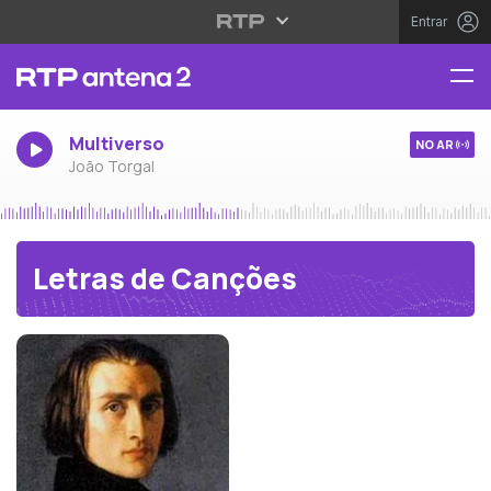
Entrar
Multiverso
NO AR
João Torgal
Letras de Canções