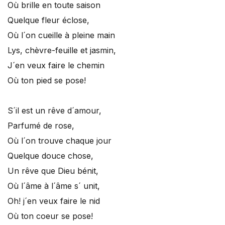
Où brille en toute saison
Quelque fleur éclose,
Où l´on cueille à pleine main
Lys, chèvre-feuille et jasmin,
J´en veux faire le chemin
Où ton pied se pose!
S´il est un rêve d´amour,
Parfumé de rose,
Où l´on trouve chaque jour
Quelque douce chose,
Un rêve que Dieu bénit,
Où l´âme à l´âme s´ unit,
Oh! j´en veux faire le nid
Où ton coeur se pose!