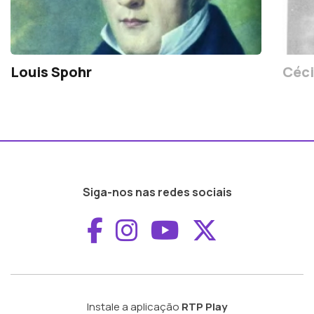
Louis Spohr
Céci
Siga-nos nas redes sociais
Aceder ao Faceboo
Aceder ao Inst
Aceder ao 
Aceder a
Instale a aplicação
RTP Play