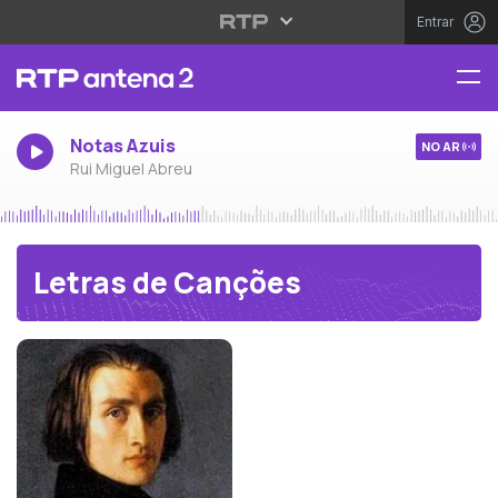
Entrar
Notas Azuis
NO AR
Rui Miguel Abreu
Letras de Canções