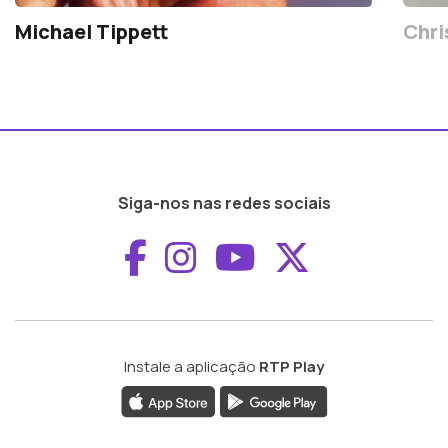
Michael Tippett
Chri
Siga-nos nas redes sociais
Aceder ao Faceboo
Aceder ao Inst
Aceder ao 
Aceder a
Instale a aplicação
RTP Play