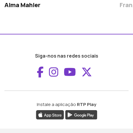
Alma Mahler
Fran
Siga-nos nas redes sociais
Aceder ao Faceboo
Aceder ao Inst
Aceder ao 
Aceder a
Instale a aplicação
RTP Play