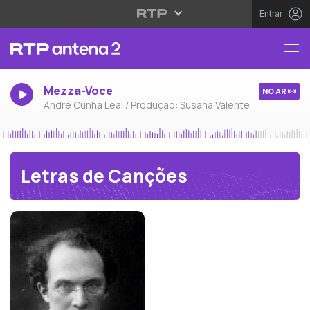
Entrar
Mezza-Voce
NO AR
André Cunha Leal / Produção: Susana Valente
Letras de Canções