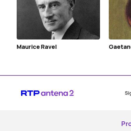
Maurice Ravel
Gaetano
Si
Pr