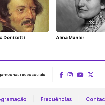
 Donizetti
Alma Mahler
Aceder ao Face
Aceder ao I
Aceder 
Aced
ga-nos nas redes sociais
ogramação
Frequências
Contac