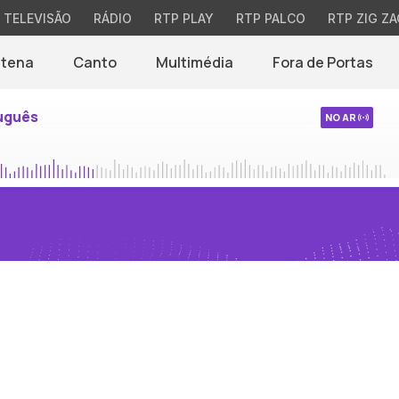
TELEVISÃO
RÁDIO
RTP PLAY
RTP PALCO
RTP ZIG ZA
ntena
Canto
Multimédia
Fora de Portas
uguês
NO AR