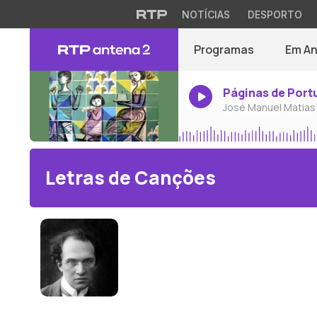
NOTÍCIAS
DESPORTO
Programas
Em A
Páginas de Port
José Manuel Matias
Letras de Canções
Franz Schreker