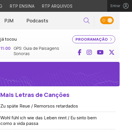
G
RTP ENSINA
RTP ARQUIVOS
Entrar
PJM
Podcasts
Pesquisar
já tocou
PROGRAMAÇÃO
11:00
GPS: Guia de Paisagens
Facebook
Instagram
YouTube
X (Twi
Sonoras
Mais Letras de Canções
Zu späte Reue / Remorsos retardados
Wohl fühl ich wie das Leben rinnt / Eu sinto bem
como a vida passa