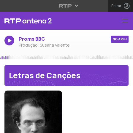
Entrar
Proms BBC
NO AR
Produção: Susana Valente
Letras de Canções