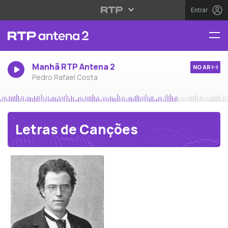
Entrar
Manhã RTP Antena 2
NO AR
Pedro Rafael Costa
Letras de Canções