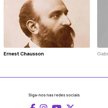
Ernest Chausson
Gabr
Siga-nos nas redes sociais
Aceder ao Faceboo
Aceder ao Inst
Aceder ao 
Aceder a