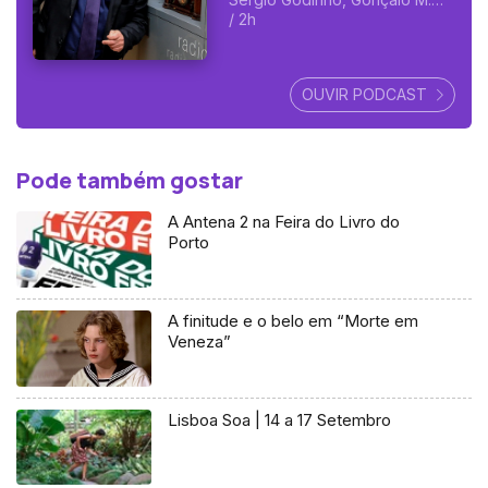
Tavares, Inês Pedrosa,
/ 2h
Francisco Mota Saraiva, Raquel
Patriarca, Afonso Cruz, Rosa
Alice Branco, Ana Alfredo,
OUVIR PODCAST
Carlos Miranda, Renato Filipe
Cardoso, Rui Lopes, Lara
Alves, Daniel Radu e mais.
Pode também gostar
A Antena 2 na Feira do Livro do
Porto
A finitude e o belo em “Morte em
Veneza”
Lisboa Soa | 14 a 17 Setembro