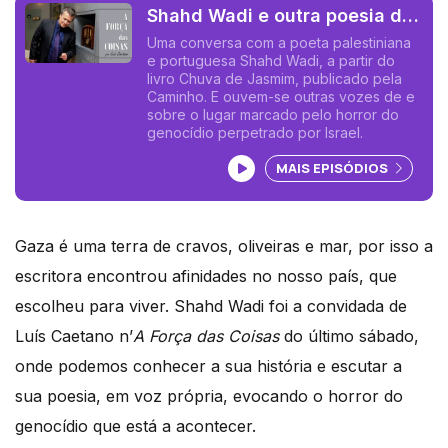
Shahd Wadi e outra poesia da
Palestina - Já não há cravos
Uma conversa com a poeta palestiniana
e portuguesa Shahd Wadi, a partir do
em Gaza
livro Chuva de Jasmim, publicado pela
Caminho. E ouvem-se outras vozes de e
sobre o lugar marcado pelo horror do
genocídio perpetrado por Israel.
Ouvir podcast
MAIS EPISÓDIOS
Gaza é uma terra de cravos, oliveiras e mar, por isso a
escritora encontrou afinidades no nosso país, que
escolheu para viver. Shahd Wadi foi a convidada de
Luís Caetano n’
A Força das Coisas
do último sábado,
onde podemos conhecer a sua história e escutar a
sua poesia, em voz própria, evocando o horror do
genocídio que está a acontecer.