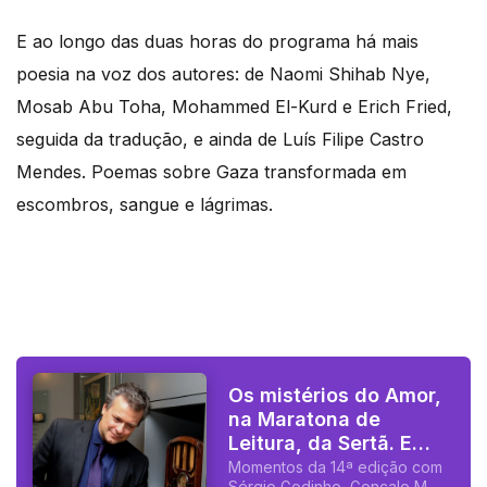
E ao longo das duas horas do programa há mais
poesia na voz dos autores: de Naomi Shihab Nye,
Mosab Abu Toha, Mohammed El-Kurd e Erich Fried,
seguida da tradução, e ainda de Luís Filipe Castro
Mendes. Poemas sobre Gaza transformada em
escombros, sangue e lágrimas.
Os mistérios do Amor,
na Maratona de
Leitura, da Sertã. E
bons dias de Verão!
Momentos da 14ª edição com
Sérgio Godinho, Gonçalo M.