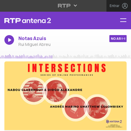
Entrar
Notas Azuis
NO AR
Rui Miguel Abreu